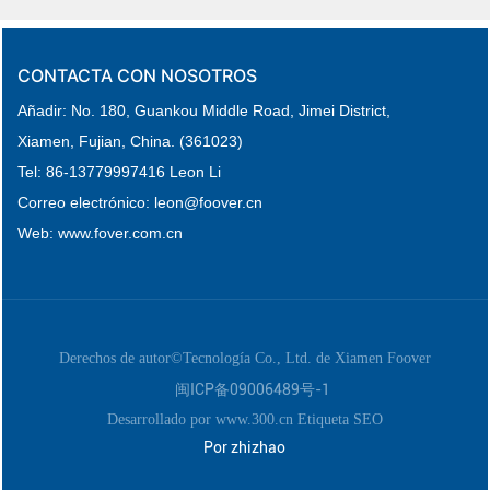
CONTACTA CON NOSOTROS
Añadir: No. 180, Guankou Middle Road,
Jimei District,
Xiamen, Fujian, China. (361023)
Tel:
86-
13779997416 Leon Li
Correo electrónico: leon
@foover.cn
Web:
www.fover.com.cn
Derechos de autor©Tecnología Co., Ltd. de Xiamen Foover
闽ICP备09006489号-1
Desarrollado por www.300.cn
Etiqueta SEO
Por zhizhao